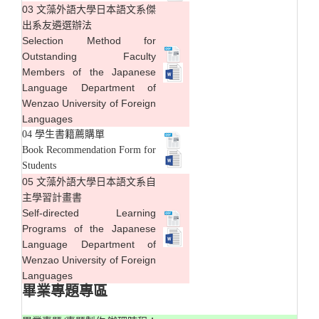
03 文藻外語大學日本語文系傑
出系友遴選辦法
Selection Method for
Outstanding Faculty
Members of the Japanese
Language Department of
Wenzao University of Foreign
Languages
04 學生書籍薦購單
Book Recommendation Form for
Students
05 文藻外語大學日本語文系自
主學習計畫書
Self-directed Learning
Programs of the Japanese
Language Department of
Wenzao University of Foreign
Languages
畢業專題專區