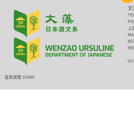
文
TE
FA
上班
MA
8
900
©C
當頁瀏覽:15980