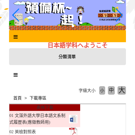
跳
到
主
要
內
容
區
日本語学科へようこそ
塊
分類清單
大
中
字級大小
小
首頁
下載專區
表格下載
01
文藻外語大學日本語文系制
式履歷表(應徵教師用)
02
英檢對照表