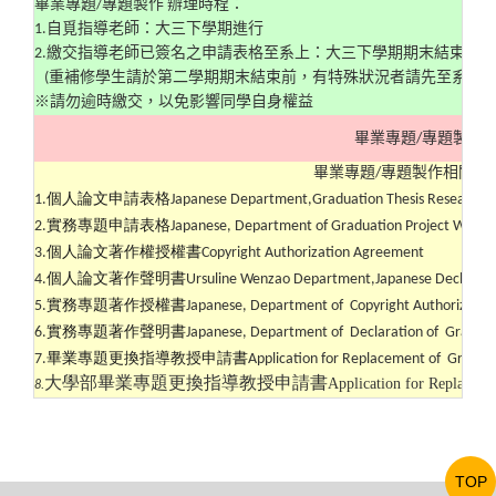
畢業專題/專題製作 辦理時程：
1.
自覓指導老師：大三下學期進行
2.
繳交指導老師已簽名之申請表格至系上：大三下學期期末結束前
(重補修學生請於第二學期期末結束前，有特殊狀況者請先至系辦公
※請勿逾時繳交，以免影響同學自身權益
畢業專題/專題製作
畢業專題/專題製作相關表
個人論文申請表格
1.
Japanese Department,Graduation Thesis Research P
實務專題申請表格
2.
Japanese, Department of Graduation Project Wenzao
個人論文著作權授權書
3.
Copyright Authorization Agreement
個人論文著作聲明書
4.
Ursuline Wenzao Department,Japanese Declaration
實務專題著作授權書
5.
Japanese, Department of Copyright Authorization
實務專題著作聲明書
6.
Japanese, Department of Declaration of Graduati
畢業專題更換指導教授申請書
7.
Application for Replacement of Graduat
大學部畢業專題更換指導教授申請書
Application for Replaceme
8.
TOP