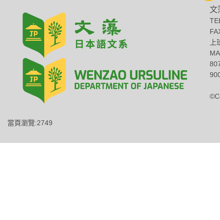
文
TE
FA
上班
MA
8
900
©C
當頁瀏覽:2749