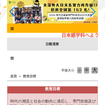
跳
到
主
要
內
容
區
日本語学科へようこそ
塊
分類清單
大
中
字級大小
小
首頁
教育目標
教育目標
時代の潮流と社会の動向に適応し、専門技能及び