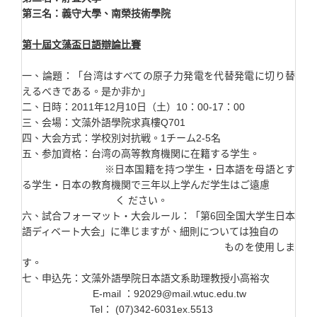
第三名：義守大學、南榮技術學院
第十屆文藻盃日語辯論比賽
一、論題：「台湾はすべての原子力発電を代替発電に切り替
えるべきである。是か非か」
二、日時：2011年12月10日（土）10：00-17：00
三、会場：文藻外語學院求真樓Q701
四、大会方式：学校別対抗戦。1チーム2-5名
五、参加資格：台湾の高等教育機関に在籍する学生。
※日本国籍を持つ学生・日本語を母語とす
る学生・日本の教育機関で三年以上学んだ学生はご遠慮
く ださい。
六、試合フォーマット・大会ルール：「第6回全国大学生日本
語ディベート大会」に準じますが、細則については独自の
ものを使用しま
す。
七、申込先：文藻外語學院日本語文系助理教授小高裕次
E-mail ：92029@mail.wtuc.edu.tw
Tel： (07)342-6031ex.5513