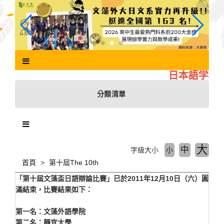
跳
到
主
要
內
容
區
日本語学科へ
塊
分類清單
大
中
字級大小
小
首頁
第十屆The 10th
「第十屆文藻盃日語辯論比賽」已於2011年12月10日（六）圓
滿結束，比賽結果如下：
第一名：文藻外語學院
第二名：靜宜大學