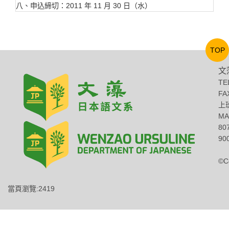
八、申込締切：2011 年 11 月 30 日（水）
TOP
文
TE
FA
上班
MA
8
900
©C
當頁瀏覽:2419