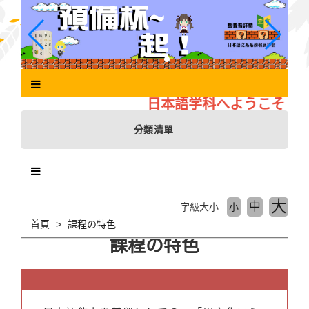
跳
到
主
要
內
容
區
日本語学科へようこそ
塊
分類清單
大
中
字級大小
小
首頁
課程の特色
課程の特色