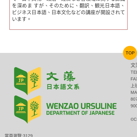
を深めま
すが、そのために、翻訳、観光日本語、
ビジネス日本語、日本文化などの講座が開設されて
います。
TOP
文
TE
FA
上班
MA
8
900
©C
當頁瀏覽:3129