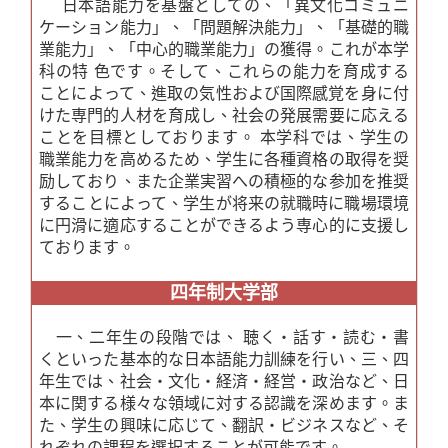
日本語能力を基盤としての、「異文化コミュニ
ケーション能力」、「問題解決能力」、「基礎的職
業能力」、「中心的職業能力」の獲得。これが本学
科の特 色です。そして、これらの能力を育成する
ことによって、進取の気性および国際感覚を身に付
けた専門的人材を育成し、社会の発展需要に応える
ことを目標としております。 本学科では、学生の
職業能力を高めるため、学生に各種資格の取得を奨
励しており、また企業実習への積極的な参加を推奨
することによって、学生が将来の就職時に職場環境
に円滑に適応することができるよう専心的に支援し
ております。
四年制大学部
一、二年生の段階では、 聴く・話す・読む・書
くといった基本的な日本語能力訓練を行い、三、四
年生では、社会・文化・経済・経営・政治など、日
本に関する様々な領域に対する認識を深めます。ま
た、学生の興味に応じて、翻訳・ビジネスなど、そ
れぞれの課程を選択することが可能です。