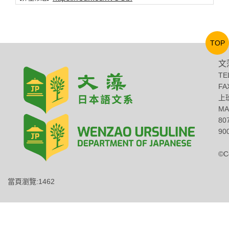
TOP
文
TE
FA
上班
MA
8
900
©C
當頁瀏覽:1462