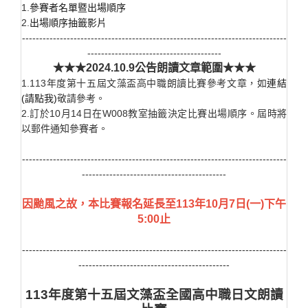
1.
參賽者名單暨出場順序
2.
出場順序抽籤影片
-----------------------------------------------------------------------------
---------------------------------------
★★★2024.10.9公告朗讀文章範圍★★★
1.113年度第十五屆文藻盃高中職朗讀比賽參考文章，如
連結
(請點我)
敬請參考。
2.訂於10月14日在W008教室抽籤決定比賽出場順序。屆時將
以郵件通知參賽者。
-----------------------------------------------------------------------------
------------------------------------------
因颱風之故，本比賽報名延長至113年10月7日(一)下午
5:00止
-----------------------------------------------------------------------------
--------------------------------------------
113
年度第十五屆文藻盃全國高中職日文朗讀