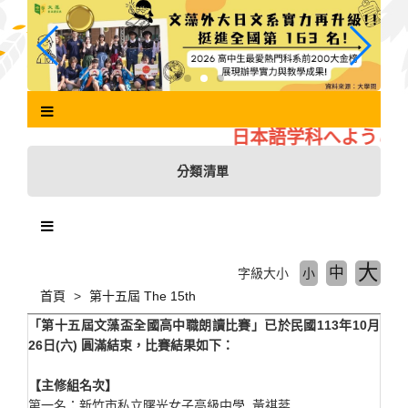
跳
到
主
要
內
容
區
日本語学科へようこそ
塊
分類清單
大
中
字級大小
小
首頁
第十五屆 The 15th
「
第十五
屆文藻盃全國高中職朗讀比賽」已於民國113年10月
26日(六) 圓滿結束，比賽結果如下：
【主修組名次】
第一名：新竹市私立曙光女子高級中學 黃祺棻