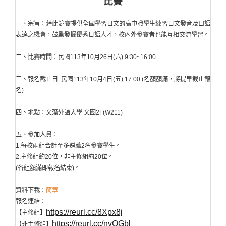
比賽
一、宗旨：藉此競賽提供全國學習日文的高中職學生練習日文發音及口語
表達之機會，鼓勵發掘優秀日語人才，校內外參賽者也能互相交流學習。
二、比賽時間：民國113年10月26日(六) 9:30~16:00
三、報名截止日: 民國113年10月4日(五) 17:00 (名額額滿，將提早截止報
名)
四、地點：文藻外語大學 文園2F(W211)
五、參加人員：
1.每校兩組合計至多遴薦2名參賽學生。
2.主修組約20位，非主修組約20位。
(各組額滿即報名結束)
。
資料下載：
簡章
報名連結：
https://reurl.cc/8Xpx8j
【主修組】
https://reurl.cc/nvOGbl
【非主修組】