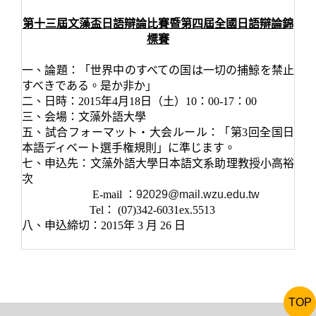
第十三屆文藻盃日語辯論比賽暨第四屆全國日語辯論錦
標賽
一、論題：「世界中のすべての国は一切の捕鯨を禁止
すべきである。是か非か」
二、日時：2015年4月18日（土）10：00-17：00
三、会場：文藻外語大學
五、試合フォーマット・大会ルール：「第3回全国日
本語ディベート選手権規則」
に準じます
。
七、申込先：文藻外語大學日本語文系助理教授小高裕
次
E-mail ：
92029@mail.wzu.edu.tw
Tel： (07)342-6031ex.5513
八、申込締切：2015年 3 月 26 日
TOP