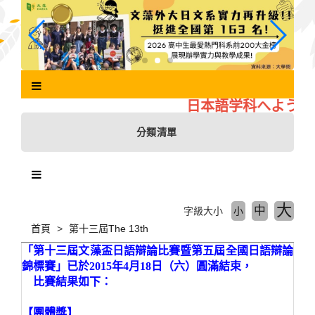
跳
到
主
要
內
容
區
日本語学科へようこそ
塊
分類清單
大
中
字級大小
小
首頁
第十三屆The 13th
「第十三屆文藻盃日語辯論比賽暨第五屆全國日語辯論
錦標賽」已於2015年4月18日（六）圓滿結束，
比賽結果如下：
【團體獎】