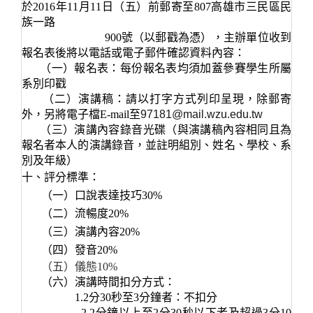
於2016
年11
月11
日
（五）前郵寄至807高雄市三民區民
族一路
900號（
以郵戳為憑）
，主辦單位
收到
報名表後將以電話或電子郵件確認資料內容：
（一）報名表：每份報名表均須加蓋參賽學生所屬
系別印戳
（二）演講稿：
請以打字方式列印呈現，除郵寄
外，另將電子檔E-mail至
97181@mail.wzu.edu.tw
（三）演講內容錄音光碟（
與演講稿內容相同且為
報名者本人的演講錄音，並註明組別、姓名、學校、系
別及年級）
十、評分標準：
（一）口說表達技巧30%
（二）流暢度20%
（三）演講內容20%
（四）發音20%
（五）儀態10%
（六）演講時間扣分方式：
1.2
分30
秒至3
分鐘者：不扣分
2.2
分鐘以上至2
分30
秒以下者及超過3
分10