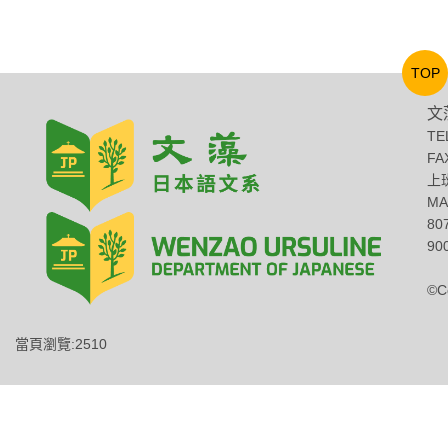
TOP
文
TE
FA
上班
MA
8
900
©C
當頁瀏覽:2510