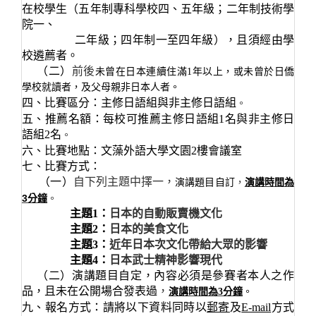
在校學生（
五年制專科學校四、五年級；二年制技術學
院一、
二年級；四年制一至四年級）
，且須經由學
校遴薦者。
（二）
前後
未曾在日本連續住滿1
年以上，或未曾於日僑
學校就讀者，及父母親非日本人者。
四、比賽區分：主修日語組與非主修日語組
。
五、推薦名額：每校可推薦主修日語組
1名與非主修日
語組2
名
。
六、比賽地點：文藻外語大學文園2樓會議室
七、比賽方式：
（一）
自下列主題中擇一，
演講時間為
演講題目自訂
，
3
分鐘
。
主題1
：
日本的自動販賣機文化
主題2
：
日本的美食文化
主題3
：
近年日本次文化帶給大眾的影響
主題4
：
日本武士精神影響現代
（二）
演講題目自定，內容必須是參賽者本人之作
品，且未在公開場合發表過
，
演講時間為
3
分鐘
。
九、報名方式：請將以下資料同時以
郵寄
及
E-mail
方式