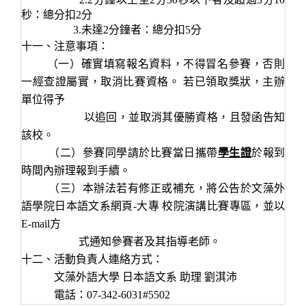
秒：總分扣2
分
3.
未達2
分鐘者：總分扣5
分
十一、注意事項：
（一）確實填寫報名資料，不得冒名參賽，否則
一經查證屬實，取消比賽資格。 若已領取獎狀，主辦
單位得予
以追回，並取消其優勝資格，且發函告知
該校。
（二）參賽同學請於比賽當日攜帶
學生證
於報到
時間內辦理報到手續。
（三）
本辦法若有修正或補充，將公告於文藻外
語學院日本語文系網頁-大專 校院演講比賽專區，並以
E-mail方
式通知參賽者及其指導老師。
十二、
活動負責人連絡方式：
文藻外語大學 日本語文系 助理 劉淇沛
電話：07-342-6031#5502