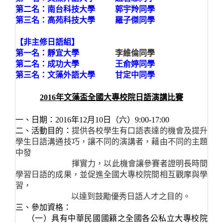
第二名：南台科技大學 郭宇羚同學
第三名：高苑科技大學 羅子傑同學
【非主修日語組
】
第一名：靜宜大學
李維倫同學
第二名：成功大學 王俞婷
同學
第三名：文藻外語大學 甘定中同學
2016年文藻盃全國大專校院日語演講比賽
一、日期：2016
年12
月10日（六）9:00-17:00
二、活動目的：
提供各校學生有口語表達的機會及提升
學生日語溝通技巧，讓不同的演講者，藉由不同的主題
中發
揮
實
力，以此機會讓參賽者證明長時間
學習日語的成果，並促進全國大專校院間相互觀摩與學
習，
以達到
鼓勵優秀日語人才之目的。
三、參加資格：
（一）
具有中華民國國籍之全國各公私立大專校院