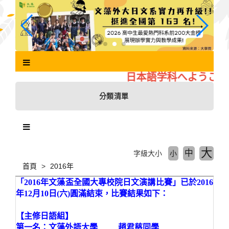
跳
到
主
要
內
容
區
日本語学科へようこそ
塊
分類清單
大
中
字級大小
小
首頁
2016年
「
2016年
文藻盃全國大專校院日文演講比賽」已於2016
年12月10日(六)圓滿結束，比賽結果如下：
【主
修日
語組】
第一名：文藻外語大學 趙君慈同學