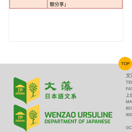
驗分享」
TOP
文
TE
FA
上班
MA
8
900
©C