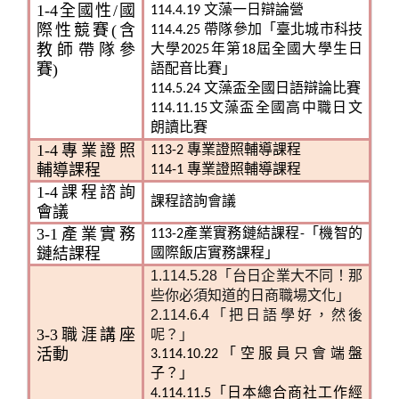
1-4
全國性/國
114.4.19 文藻一日辯論營
際性競賽(含
114.4.25 帶隊參加「臺北城市科技
教師帶隊參
大學2025年第18屆全國大學生日
賽)
語配音比賽」
114.5.24 文藻盃全國日語辯論比賽
114.11.15文藻盃全國高中職日文
朗讀比賽
1-4
專業證照
113-2 專業證照輔導課程
輔導課程
114-1 專業證照輔導課程
1-4
課程諮詢
課程諮詢會議
會議
3-1
產業實務
113-2產業實務鏈結課程-「機智的
鏈結課程
國際飯店實務課程」
1.114.5.28「台日企業大不同！那
些你必須知道的日商職場文化」
2.114.6.4「把日語學好，然後
3-3
職涯講座
呢？」
活動
3.114.10.22「空服員只會端盤
子？」
4.114.11.5「日本總合商社工作經