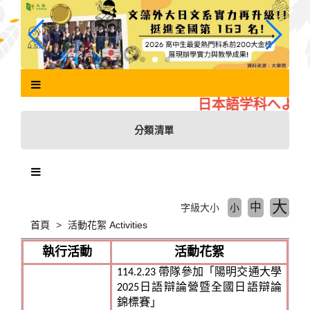
跳
到
主
要
內
容
區
日本語学科へようこ
塊
分類清單
大
中
字級大小
小
首頁
活動花絮 Activities
執行活動
活動花絮
114.2.23 帶隊參加「陽明交通大學
2025日語辯論營暨全國日語辯論
錦標賽」