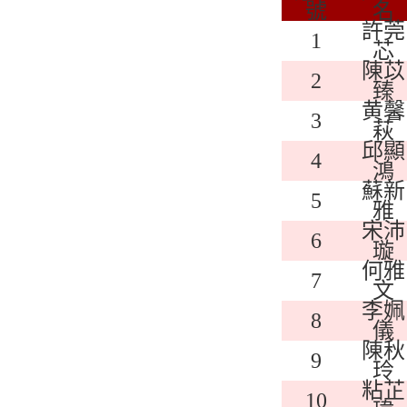
號
名
許莞
1
芯
陳苡
2
臻
黄馨
3
萩
邱顯
4
鴻
蘇新
5
雅
宋沛
6
璇
何雅
7
文
李姵
8
儀
陳秋
9
玲
粘芷
10