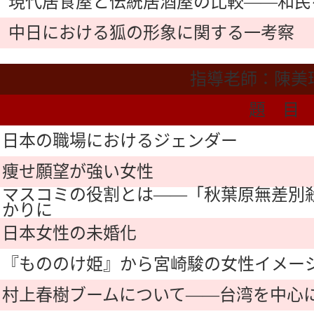
現代居食屋と伝統居酒屋の比較――和民
中日における狐の形象に関する一考察
指導老師：陳美
題 目
日本の職場におけるジェンダー
痩せ願望が強い女性
マスコミの役割とは――「秋葉原無差別
かりに
日本女性の未婚化
『もののけ姫』から宮崎駿の女性イメー
村上春樹ブームについて――台湾を中心