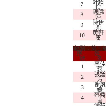
許紹
7
怡
陳曉
8
萍
陳伊
9
柔
黄軒
10
庸
組別：第三
序
姓
號
名
李佳
1
蓉
張議
2
方
謝夙
3
媛
蔡喬
4
茵
涂慧