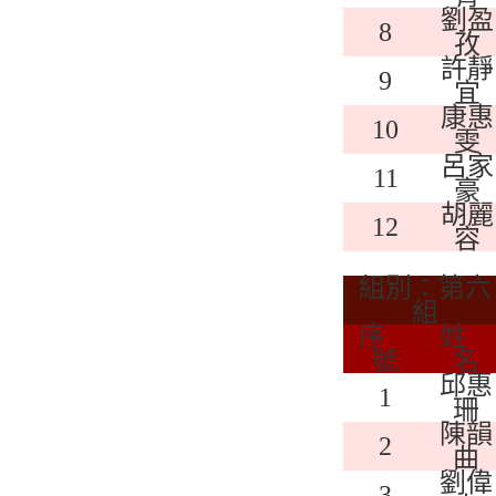
劉盈
8
孜
許靜
9
宜
康惠
10
雯
呂家
11
豪
胡麗
12
容
組別：第六
組
序
姓
號
名
邱惠
1
珊
陳韻
2
曲
劉偉
3