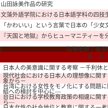
山田詠美作品の研究
文藻外語学院における日本語学科の四技
「かわいい」という言葉で日本の「少女
『天国と地獄』からヒューマニティーを
組
指導老師：張汝
題 目
日本人の美意識に関する考察 －千利休
現代社会における日本人の理想像に関す
象から－
台湾における女性をモノ化にする問題に
組への検討を中心に―
台日における学校教育政策の相違に関す
ら―
日本女性の社会地位と教育に関する一考