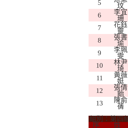
5
玟
李宜
6
珊
花鈺
7
靈
張書
8
瑜
李珮
9
雯
林尹
10
琦
黃薇
11
娗
張倩
12
飴
陳俞
13
蒨
組別：第四
序
姓