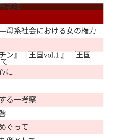
丹老師
―母系社会における女の権力
』『王国vol.1 』『王国
して
心に
する一考察
響
めぐって