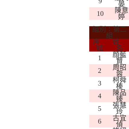
9
晏
陳意
10
婷
組別：第二
組
序
姓
號
名
顔藍
1
賢
周昭
2
蓉
柯舜
3
榛
陳品
4
臻
張慧
5
玲
古宜
6
偵