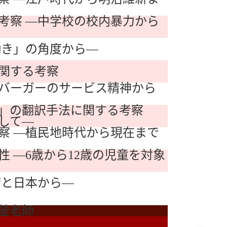
考察 ―中学校の校内暴力から
働き」の角度から―
関する考察
バーガーのサービス精神から
」の翻訳手法に関する考察
して―
察 ―植民地時代から現在まで
 ―6歳から12歳の児童を対象
湾と日本から―
瑩老師