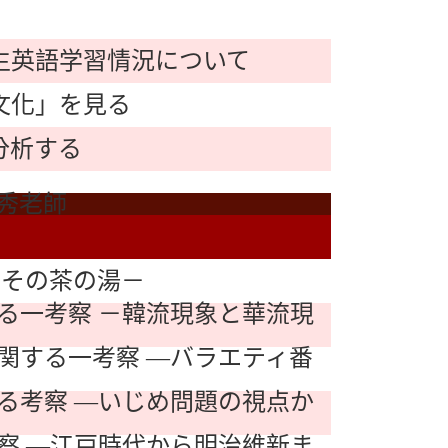
生英語学習情況について
文化」を見る
分析する
秀老師
とその茶の湯－
る一考察 －韓流現象と華流現
関する一考察 ―バラエティ番
る考察 ―いじめ問題の視点か
察 ―江戸時代から明治維新ま