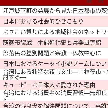
題 目
江戸城下町の発展から見た日本都市の変
日本における社会的ひきこもり
よさこい祭りによる地域社会のネットワ
霹靂布袋戯―木偶進化史と兵器風雲譜
部落民の差別問題と宗教－仏教中心に
日本におけるケータイ小説ブームについ
台湾にある独特な夜市文化―士林夜市、
討する―
キューピーは日本人に愛された理由
台湾における消費者の消費習慣―無印良
に―
台湾の野良犬を解決問題について―高雄