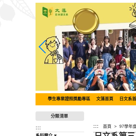
跳
到
主
要
內
容
區
塊
學生專業證照獎勵專區
文藻首頁
日文系
分類清單
:::
首頁
97學年度
:::
系科簡介