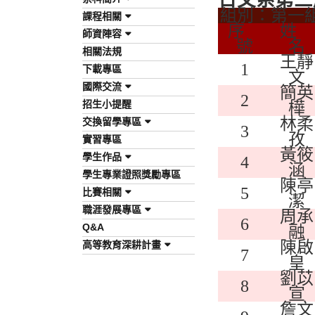
日文系第三
組別：第一
課程相關
序
姓
師資陣容
號
名
相關法規
王靜
1
下載專區
文
國際交流
簡英
2
招生小提醒
樺
林柔
交換留學專區
3
孜
實習專區
黃筱
學生作品
4
涵
學生專業證照獎勵專區
陳亭
5
比賽相關
潔
職涯發展專區
周承
6
Q&A
融
陳啟
高等教育深耕計畫
7
皇
劉苡
8
宣
詹文