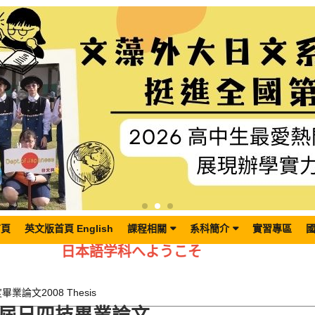
首頁
英文版首頁 English
課程相關
系科簡介
實習專區
日本語学科へようこそ
畢業論文2008 Thesis