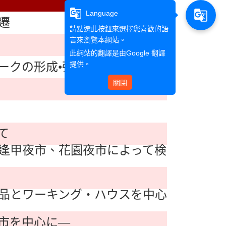
g_translate
g_translate
Language
遷
請點選此按鈕來選擇您喜歡的語
言來瀏覽本網站。
此網站的翻譯是由
Google 翻譯
提供。
ークの形成•強化に関する研究
關閉
て
逢甲夜市、花園夜市によって検
品とワーキング‧ハウスを中心
市を中心に―