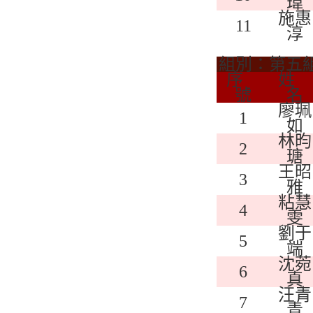
瑋
施惠
11
淳
組別：第五
序
姓
號
名
廖珮
1
如
林昀
2
瑭
王昭
3
雅
粘慧
4
雯
劉于
5
端
沈菀
6
真
汪青
7
青