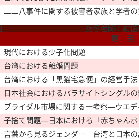
二二八事件に関する被害者家族と学者の
組
指導老師：謝億
題 目
現代における少子化問題
台湾における離婚問題
台湾における「黒猫宅急便」の経営手法
日本社会におけるパラサイトシングルの
ブライダル市場に関する一考察―ウエデ
子捨て問題―日本における「赤ちゃんポ
言葉から見るジェンダー―台湾と日本の