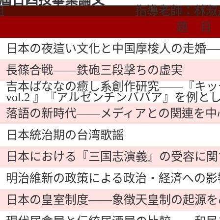
屆日四技畢業論文
組
指導老師：林淑
題 目
日本の夜這い文化と中国摩梭人の走婚―
長篠合戦――鉄砲三段撃ちの虚実
吉本ばななの癒し系創作研究――『キッチン
vol.2 』『アルゼンチンババア』を例と
落語の新時代――メディアとの関連を中
日本統治期の台湾歌謡
日本における『三国志演義』の受容に関
明治維新の政策による政治・経済への影
日本の皇室制度――象徴天皇制の起源を