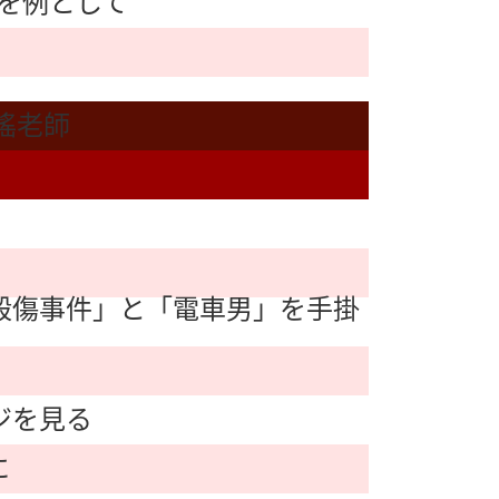
を例として
瑤老師
殺傷事件」と「電車男」を手掛
ジを見る
に