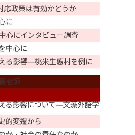
の対応政策は有効かどうか
心に
中心にインタビュー調査
を中心に
える影響―桃米生態村を例に
麗老師
える影響について―文藻外語学
史的変遷から―
のか、社会の責任なのか