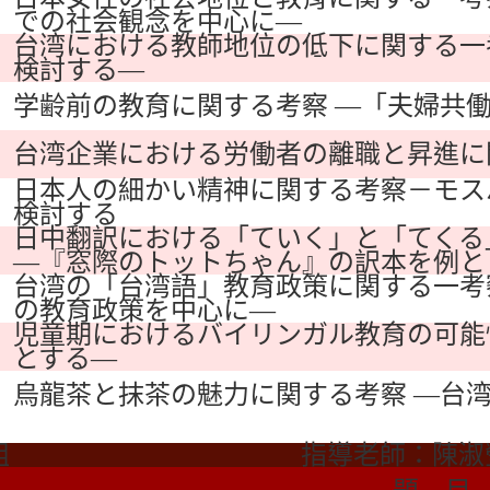
での社会観念を中心に―
台湾における教師地位の低下に関する一
検討する―
学齢前の教育に関する考察 ―「夫婦共
台湾企業における労働者の離職と昇進に
日本人の細かい精神に関する考察－モス
検討する
日中翻訳における「ていく」と「てくる
―『窓際のトットちゃん』の訳本を例と
台湾の「台湾語」教育政策に関する一考
の教育政策を中心に―
児童期におけるバイリンガル教育の可能性
とする―
烏龍茶と抹茶の魅力に関する考察 ―台
組
指導老師：陳淑