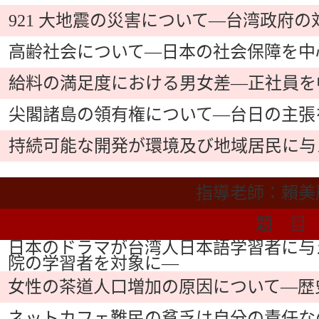
921 大地震の災害について―台湾政府
高齢社会について―日本の社会保障を中
給料の満足度における男女差―正社員を
尖閣諸島の領有権について―台日の主張
持続可能な開発が環境及び地域居民に与
指導老師：賴美
題 目
日本のドラマが台湾人日本語学習者に与
院の学習者を対象に―
女性の茶道人口増加の原因について―歴
ネットカフェ難民の貧乏は自分の責任な