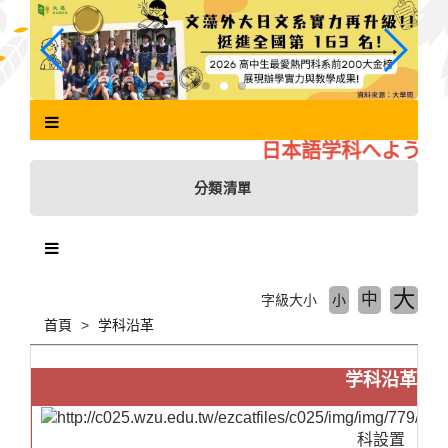
跳
到
主
要
內
容
區
日本語学科へようこそ
塊
分類清單
大
中
字級大小
小
首頁
学科沿革
学科沿革
科設置