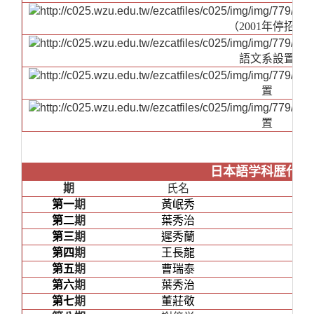
（2001年停招）
語文系設置
置
置
日本語学科歴代主
期
氏名
第一
期
黃岷秀
第二
期
葉秀治
第三
期
遲秀蘭
第四
期
王長龍
第五
期
曹瑞泰
第六
期
葉秀治
第七
期
董莊敬