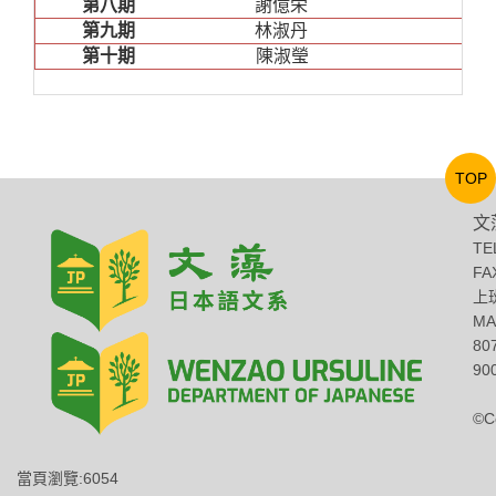
第八期
謝億栄
第九期
林淑丹
第十期
陳淑瑩
TOP
文
TE
FA
上班
MA
8
900
©C
當頁瀏覽:6054