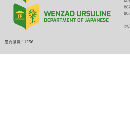
MA
8
900
©C
當頁瀏覽:11256