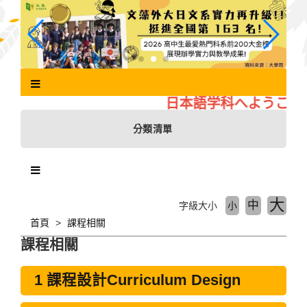
跳
到
主
要
內
容
區
日本語学科へようこそ
塊
分類清單
大
中
字級大小
小
首頁
課程相關
課程相關
1 課程設計Curriculum Design