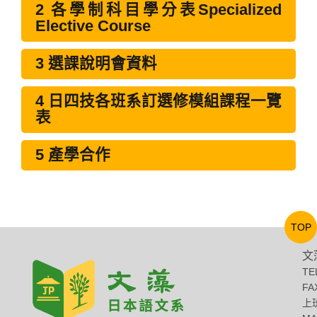
2 各學制科目學分表Specialized
Elective Course
3 選課說明會資料
4 日四技各班系訂選修模組課程一覽
表
5 產學合作
TOP
文
TE
FA
上班