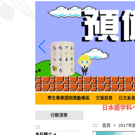
跳
到
主
要
內
容
區
塊
學生專業證照獎勵專區
文藻首頁
日文系
日本語学科へ
分類清單
:::
首頁
2017年
:::
系科簡介