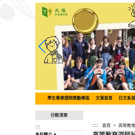
跳
到
主
要
內
容
區
塊
學生專業證照獎勵專區
文藻首頁
日文系
分類清單
:::
首頁
高等教
:::
高等教育深耕
系科簡介