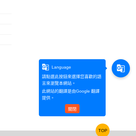
g_translate
g_translate
Language
請點選此按鈕來選擇您喜歡的語
言來瀏覽本網站。
此網站的翻譯是由
Google 翻譯
提供。
關閉
TOP