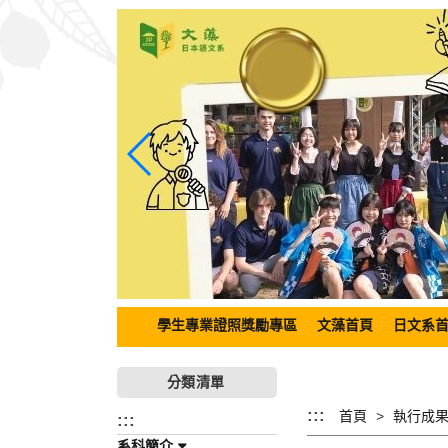
跳
到
主
要
內
容
區
塊
學生專業證照獎勵專區
文藻首頁
日文系
分類清單
:::
首頁
執行成果 M
:::
系科簡介