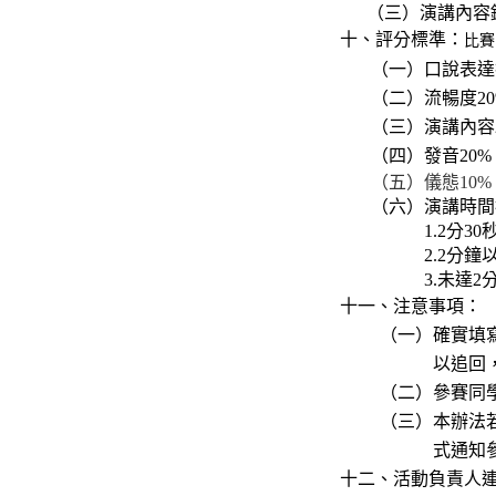
（三）演講內容
十、評分標準：
比賽
（一）口說表達
（二）流暢度20
（三）演講內容2
（四）發音20%
（五）儀態10%
（六）演講時間
1.2
分30
2.2
分鐘以
3.
未達2
十一、注意事項：
（一）確實填寫報
以追回，並取消
（二）參賽同學
（三）
本辦法
式通知參賽者
十二、
活動負責人