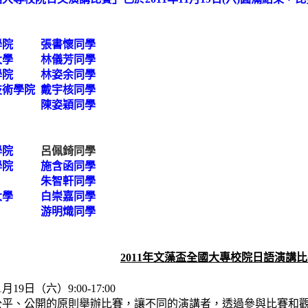
學院 張書懷同學
大學 林儀芳同學
學院 林姿余同學
術學院 戴宇核同學
學 陳姿穎同學
學院
呂佩錡同學
術學院 施含函
同學
大學 朱智軒
同學
大學 白崇嘉同學
學 游明熾同學
2011年文藻盃全國大專校院日語演講
1
月19日（六）9:00-17:00
公平、公開的原則舉辦比賽，讓不同的演講者，透過參與比賽和