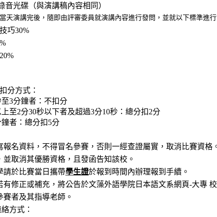
錄音光碟（
與演講稿內容相同）
當天演講完後，隨即由評審委員就演講內容進行發問，並就以下標準進行
技巧30%
%
0%
扣分方式：
秒至3
分鐘者：不扣分
上至2
分30
秒以下者及超過3
分10
秒：總分扣2
分
分鐘者：總分扣5
分
名資料，不得冒名參賽，否則一經查證屬實，取消比賽資格。
其優勝資格，且發函告知該校。
請於比賽當日攜帶
學生證
於報到時間內辦理報到手續。
若有修正或補充，將公告於文藻外語學院日本語文系網頁-大專 校院
及其指導老師。
連絡方式：