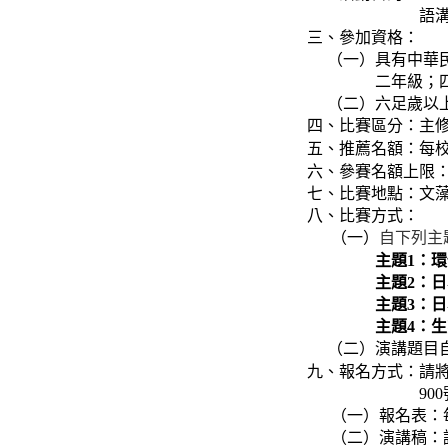
語溝通技
三、參加資格：
（一）
具有中華
二年級；四年
（二）
六足歲以
四、比賽區分：主
五、推薦名額：每
六、參賽名額上限：
七、比賽地點：文藻
八、比賽方式：
（一）
自下列主
主題1
：環
主題2
：日
主題3
：日
主題4
：生
（二）
演講題目
九、報名方式：請
900號
（一）報名表：
（二）演講稿：