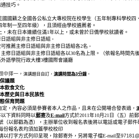
巧。
民國國籍之全國各公私立大專校院在校學生（
五年制專科學校四
制一至四年級）
，且須經由學校遴薦者。
上，未在日本連續住滿
1
年以上，或未曾於日僑學校就讀者。
修日語組與非主修日語組
。
校可推薦主修日語組
與非主修日語組各2
名
。
主修日語組與非主修日語組各以30
名為上限。（
依報名時間先
外語學院行政大樓3樓國際會議廳
題中擇一，
演講時間為
3
分鐘
。
演講題目自訂
，
保議題
本飲食文化
本歷史與日本民族性
態保育問題
自定，內容必須是參賽者本人之作品，且未在公開場合發表過
，
將以下資料同時以
郵寄
及
E-mail
方式於2011
年10
月21
日
（五）前郵
（
以郵戳為憑）
，主辦單位
收到報名表後將以電話或電子郵件
每份報名表均須加蓋學校校印
請以打字方式列印呈現，除郵寄外，另將電子檔E-mail至
97181@m