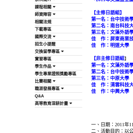
課程相關
【主
修日
語組】
師資陣容
第一名：台中技術
相關法規
第二名：南台科技
下載專區
第三名：文藻外語
國際交流
佳 作：屏東商業技
招生小提醒
佳 作：明道大
交換留學專區
【非主修日語組
實習專區
】
第一名：文藻外語
學生作品
第二名：台中技
學生專業證照獎勵專區
第三名：中原
比賽相關
佳 作：清雲科技
職涯發展專區
佳 作：中興大
Q&A
高等教育深耕計畫
一、日期：2011
年1
二、活動目的：以