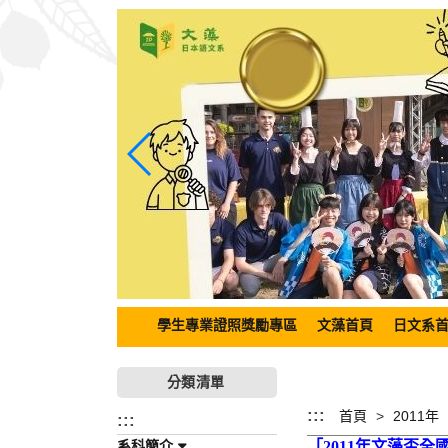
跳
到
主
要
內
容
區
塊
學生專業證照獎勵專區
文藻首頁
日文系
分類清單
:::
首頁
2011年
:::
系科簡介
「
2011年
文藻盃全國