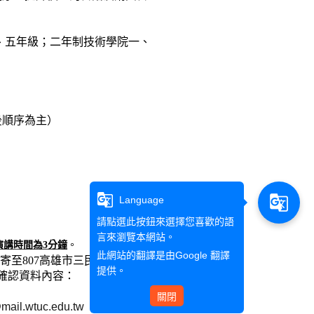
、五年級；二年制技術學院一、
後順序為主）
g_translate
g_translate
Language
請點選此按鈕來選擇您喜歡的語
言來瀏覽本網站。
演講時間為
3
分鐘
。
此網站的翻譯是由
Google 翻譯
寄至807高雄市三民區民族一路
提供。
確認資料內容：
關閉
ail.wtuc.edu.tw