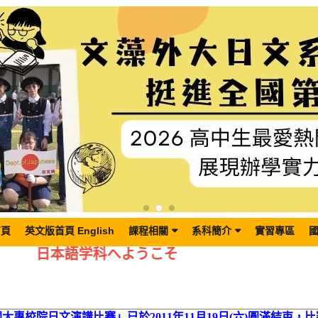
首頁
英文版首頁 English
課程相關
系科簡介
實習專區
日本語学科へようこそ
大專校院日文演講比賽」已於2011年11月19日(六)圓滿結束，