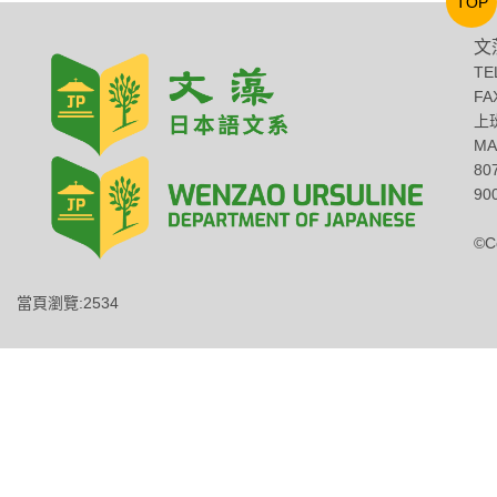
TOP
文
TE
FA
上班
MA
8
900
©C
當頁瀏覽:2534