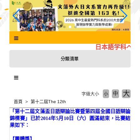
跳
到
主
要
內
容
區
日本語学科へよう
塊
分類清單
大
中
字級大小
小
首頁
第十二屆The 12th
「第十二屆文藻盃日語辯論比賽暨第四屆全國日語辯論
錦標賽」已於2014年5月10日（六）圓滿結束，比賽結
果如下：
【團體獎】