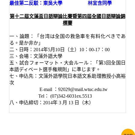
最佳第二反駁：東吳大學 林宜含同學
第十二屆文藻盃日語辯論比賽暨第四屆全國日語辯論錦
標賽
一、論題：「台湾は全国の救急車を有料化べきであ
る。是か非か」
二、日時：2014年5月10日（土）10：00-17：00
三、会場：文藻外語大學
五、試合フォーマット・大会ルール：「第3回全国日
本語ディベート選手権規則」
に準じます
。
七、申込先：文藻外語學院日本語文系助理教授小高裕
次
E-mail ：92029@mail.wtuc.edu.tw
Tel： (07)342-6031ex.5513
八、申込締切：2014年 3 月 13 日（木）