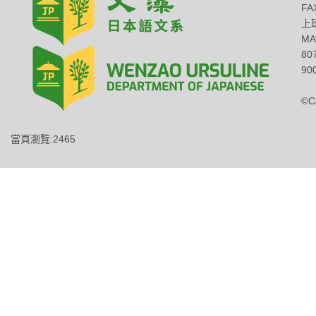
FA
上班
MA
8
900
©C
當頁瀏覽:2465