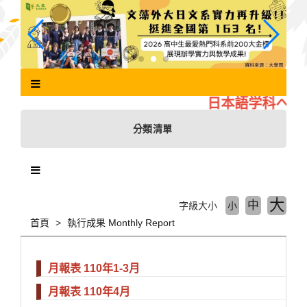
跳
到
主
要
內
容
區
日本語学科へよう
塊
分類清單
大
中
字級大小
小
首頁
執行成果 Monthly Report
月報表 110年1-3月
月報表 110年4月