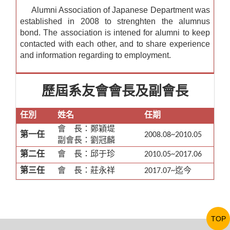
Alumni Association of Japanese Department was
established in 2008 to strenghten the alumnus
bond. The association is intened for alumni to keep
contacted with each other, and to share experience
and information regarding to employment.
歷屆系友會會長及副會長
任別
姓名
任期
會 長：鄭穎堤
第一任
2008.08~2010.05
副會長：劉冠麟
第二任
會 長：邱于珍
2010.05~2017.06
第三任
會 長：莊永祥
2017.07~迄今
TOP