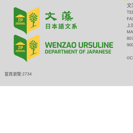
文
TE
FA
上班
MA
8
900
©C
當頁瀏覽:2734