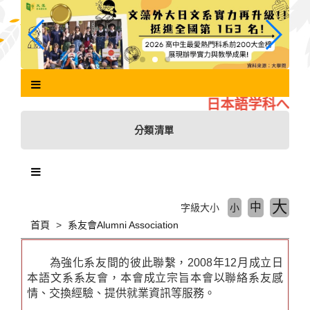
跳
到
主
要
內
容
區
日本語学科へよう
塊
分類清單
大
中
字級大小
小
首頁
系友會Alumni Association
為強化系友間的彼此聯繫，2008年12月成立日
本語文系系友會，本會成立宗旨本會以聯絡系友感
情、交換經驗、提供就業資訊等服務。