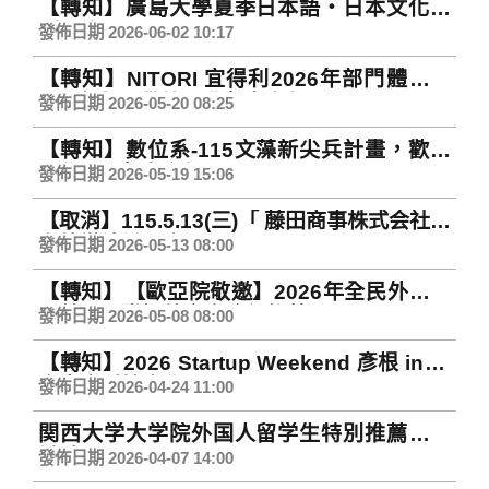
【轉知】廣島大學夏季日本語・日本文化特
別研修
發佈日期 2026-06-02 10:17
【轉知】NITORI 宜得利2026年部門體驗課
程暑假場，歡迎同學報名參加。
發佈日期 2026-05-20 08:25
【轉知】數位系-115文藻新尖兵計畫，歡迎
同學踴躍報名參加
發佈日期 2026-05-19 15:06
【取消】115.5.13(三)「 藤田商事株式会社」
海外徵才說明會
發佈日期 2026-05-13 08:00
【轉知】【歐亞院敬邀】2026年全民外交研
習營——掌握外交實務新趨勢
發佈日期 2026-05-08 08:00
【轉知】2026 Startup Weekend 彥根 in 國
立臺中科技大學
發佈日期 2026-04-24 11:00
関西大学大学院外国人留学生特別推薦入学
試験
發佈日期 2026-04-07 14:00