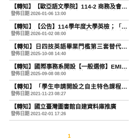
【轉知】【歐亞語文學院】114-2 商務及會展
類選修課程開放選修_商務 × 會展一次補給：
發佈日期 2026-01-06 13:00
強化你的實務力！
【轉知】【公告】114學年度大學英檢；「其
他校外英檢成績登錄」及「缺考補繳測驗
發佈日期 2026-01-02 08:00
費」受理時程
【轉知】日四技英語畢業門檻第三套替代方
案(限四技部非國際學院學生申請)
發佈日期 2025-10-08 14:40
【轉知】國際事務系開設【一般選修】EMI課
程：「全球商業和社會趨勢」，第二次網路
發佈日期 2025-09-08 08:00
加退選9/8-9/15。
【轉知】「學生申請開設之自主特色課程」
相關事宜
發佈日期 2021-11-23 08:27
【轉知】國立臺灣圖書館自建資料庫推廣
發佈日期 2021-02-01 17:26
1