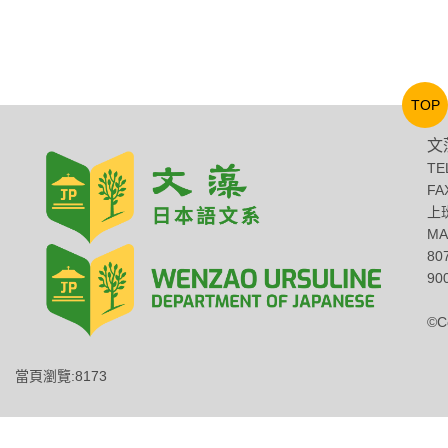
TOP
文
TE
FA
上班
MA
8
900
©C
當頁瀏覽:8173