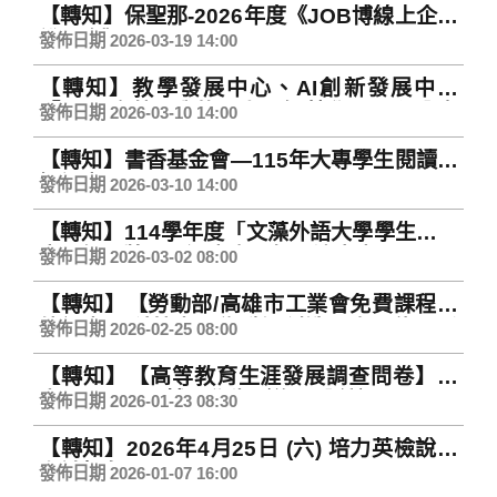
【轉知】保聖那-2026年度《JOB博線上企業
說明會》
發佈日期 2026-03-19 14:00
【轉知】教學發展中心、AI創新發展中心
「AI X 文藻 - 我的AI人工智慧學習歷程分享
發佈日期 2026-03-10 14:00
競賽」
【轉知】書香基金會—115年大專學生閱讀習
慣調查
發佈日期 2026-03-10 14:00
【轉知】114學年度「文藻外語大學學生學術
表現優異獎」甄選事宜及相關注意事項
發佈日期 2026-03-02 08:00
【轉知】【勞動部/高雄市工業會免費課程】
外語力 × 科技力，為職涯創造更多可能！重
發佈日期 2026-02-25 08:00
點產業先備課程開放報名
【轉知】【高等教育生涯發展調查問卷】｜
大三、碩一、博一學生（約30分鐘）
發佈日期 2026-01-23 08:30
【轉知】2026年4月25日 (六) 培力英檢說寫
考試報名
發佈日期 2026-01-07 16:00