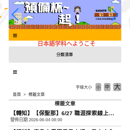
跳
到
主
要
內
容
區
日本語学科へようこそ
塊
分類清單
大
中
字級大小
小
首頁
標籤文章
標籤文章
【轉知】【保聖那】6/27 職涯探索線上講座
資訊
發佈日期 2026-06-04 08:00