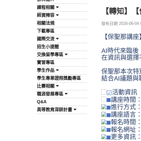
課程相關
【轉知】【
師資陣容
相關法規
發布日期 2026-06-04 0
下載專區
【保聖那講座
國際交流
招生小提醒
AI
時代來臨後
交換留學專區
在資訊與選擇
實習專區
學生作品
保聖那本次特
結合AI議題
學生專業證照獎勵專區
比賽相關
活動資訊
職涯發展專區
講座時間：20
Q&A
進行方式：線上
高等教育深耕計畫
講座語言
報名時間：即
報名網址
更多資訊