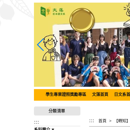
跳
到
主
要
內
容
區
塊
學生專業證照獎勵專區
文藻首頁
日文系
分類清單
:::
首頁
:::
系科簡介