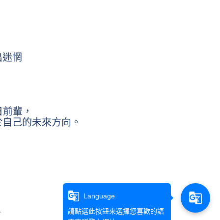
出迷惘
日前輩，
於自己的未來方向。
g_translate
g_translate
Language
請點選此按鈕來選擇您喜歡的語
r