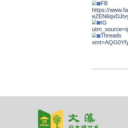
FB
https://www.
eZEN6qvDJt
IG
utm_source=
Threads
xmt=AQG0Yf