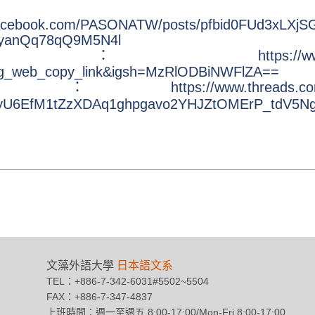
facebook.com/PASONATW/posts/pfbid0FUd3xLXjS
xyanQq78qQ9M5N4l
：
https://
ig_web_copy_link&igsh=MzRlODBiNWFlZA==
：
https://www.threads.
yU6EfM1tZzXDAq1ghpgavo2YHJZtOMErP_tdV5N
文藻外語大學
日本語文系
TEL：+886-7-342-6031#5502~5504
FAX：+886-7-347-4837
上班時間：週一至週五 8:00-17:00/Mon-Fri 8:00-17:00