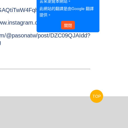
言來瀏覽本網站。
：
此網站的翻譯是由
Google 翻譯
GAQtiTwW4Fqhj1wyecxwtskk9iGZvj
提供。
www.instagram.com/p/DZC05eujnrJ/?
關閉
com/@pasonatw/post/DZC09QJAIdd?
g
TOP