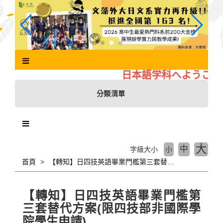
跳
到
主
要
內
容
區
日本語学科へようこそ
塊
分類清單
大
中
字級大小
小
首頁
【轉知】日四技英語畢業門檻第三套替代方案(限四技部非國際學院學生申請)
【轉知】日四技英語畢業門檻第
三套替代方案(限四技部非國際學
院學生申請)