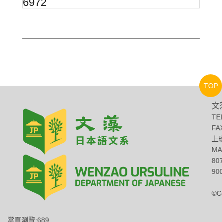
6972
TOP
文
TE
FA
上班
MA
8
900
©C
當頁瀏覽:689