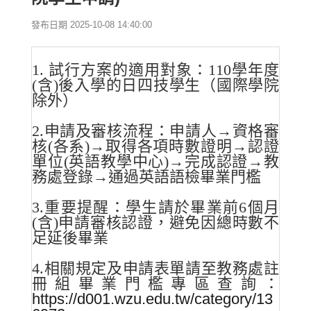
發布日期 2025-10-08 14:40:00
1. 試行方案的適用對象：110學年度
(含)後入學的日四技學生（國際學院
除外）
2.申請及審核流程：申請人→資格審
核(各系)→取得各項時數證明→認證
單位(英語教學中心)→完成認證→教
務處登錄→通過英語語檢畢業門檻
3.重要提醒：學生請於畢業前6個月
(含)申請審核認證，避免因總時數不
足延後畢業
4.相關規定及申請表單請至教務處註
冊組畢業門檻專區查詢：
https://d001.wzu.edu.tw/category/13