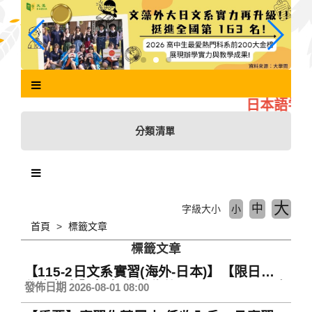
跳
到
主
要
內
容
區
日本語学科
塊
分類清單
大
中
字級大小
小
首頁
標籤文章
標籤文章
【115-2日文系實習(海外-日本)】【限日文系
學生報名】報名資料收件至2026/8/30(日)中
發佈日期 2026-08-01 08:00
午12：00止，欲申請者請勿逾期繳交