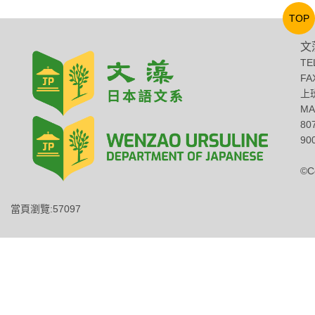
TOP
文
TE
FA
上班
MA
8
900
©C
當頁瀏覽:57097