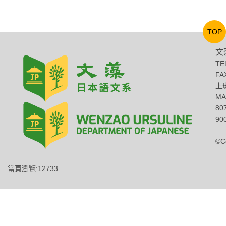
TOP
文
TE
FA
上班
MA
8
900
©C
當頁瀏覽:12733