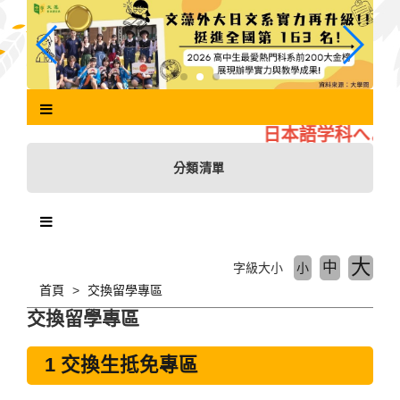
跳
到
主
要
內
容
區
日本語学科へよう
塊
分類清單
大
中
字級大小
小
首頁
交換留學專區
交換留學專區
1 交換生抵免專區