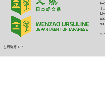
FA
上班
MA
8
900
©C
當頁瀏覽:137