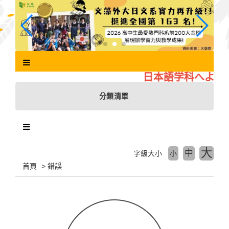
跳
到
主
要
內
容
區
日本語学科へようこ
塊
分類清單
大
中
字級大小
小
首頁
錯誤