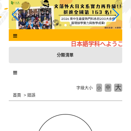
跳
到
主
要
內
容
區
日本語学科へようこそ
塊
分類清單
大
中
字級大小
小
首頁
錯誤