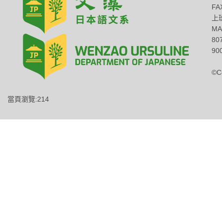
FA
上班
MA
8
900
©C
當頁瀏覽:214