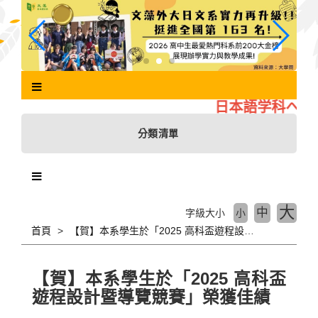
跳
到
主
要
內
容
區
日本語学科へよう
塊
分類清單
大
中
字級大小
小
首頁
【賀】本系學生於「2025 高科盃遊程設計暨導覽競賽」榮獲佳績
【賀】本系學生於「2025 高科盃
遊程設計暨導覽競賽」榮獲佳績