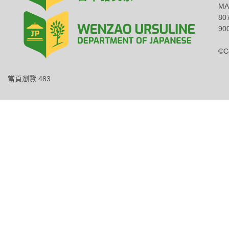
MA
8
900
©C
當頁瀏覽:483