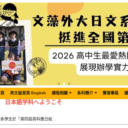
首頁
英文版首頁 English
課程相關
系科簡介
實習專區
日本語学科へようこそ
【賀】本系學生於「第四屆高科應日絵馬書寫比賽」榮獲佳績