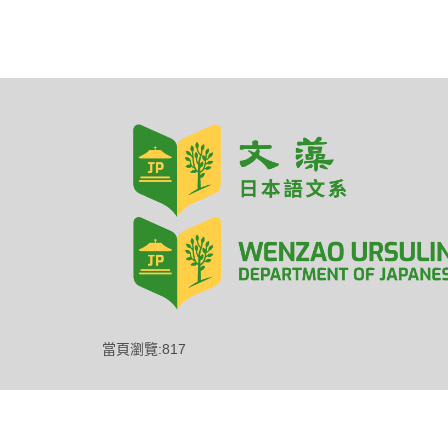
當頁瀏覽:817