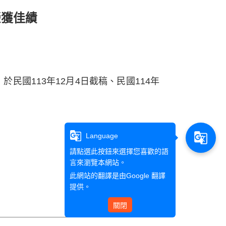
榮獲佳績
國113年12月4日截稿、民國114年
g_translate
g_translate
Language
請點選此按鈕來選擇您喜歡的語
言來瀏覽本網站。
此網站的翻譯是由
Google 翻譯
提供。
關閉