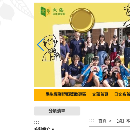
跳
到
主
要
內
容
區
塊
學生專業證照獎勵專區
文藻首頁
日文系
分類清單
:::
首頁
:::
系科簡介