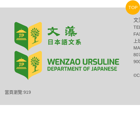
TOP
文
TE
FA
上班
MA
8
900
©C
當頁瀏覽:919