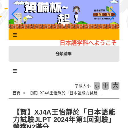
跳
到
主
要
內
容
區
日本語学科へようこそ
塊
分類清單
大
中
字級大小
小
首頁
【賀】XJ4A王怡靜於「日本語能力試驗JLPT 2024年第1回測驗」榮獲N2滿分
【賀】XJ4A王怡靜於「日本語能
力試驗JLPT 2024年第1回測驗」
榮獲N2滿分