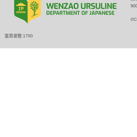
900
©C
當頁瀏覽:1700