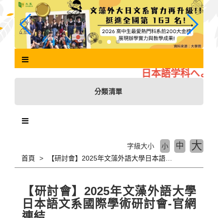
跳
到
主
要
內
容
區
日本語学科へよう
塊
分類清單
大
中
字級大小
小
首頁
【研討會】2025年文藻外語大學日本語文系國際學術研討會-官網連結
【研討會】2025年文藻外語大學
日本語文系國際學術研討會-官網
連結