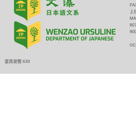
FA
上班
MA
8
900
©C
當頁瀏覽:630