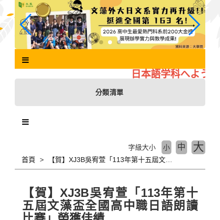
跳
到
主
要
內
容
區
日本語学科へようこ
塊
分類清單
大
中
字級大小
小
首頁
【賀】XJ3B吳宥萱「113年第十五屆文藻盃全國高中職日語朗讀比賽」榮獲佳績
【賀】XJ3B吳宥萱「113年第十
五屆文藻盃全國高中職日語朗讀
比賽」榮獲佳績