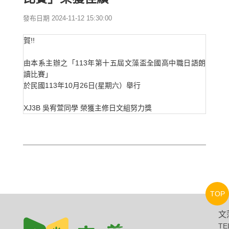
發布日期 2024-11-12 15:30:00
賀!!
由本系主辦之「113年第十五屆文藻盃全國高中職日語朗
讀比賽」
於民國113年10月26日(星期六）舉行
XJ3B 吳宥萱同學 榮獲主修日文組努力獎
TOP
文
TE