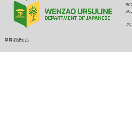
8
900
©C
當頁瀏覽:815