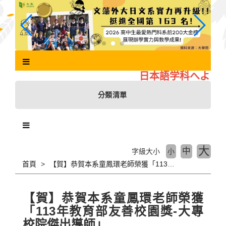
跳
到
主
要
內
容
區
日本語学科へようこ
塊
分類清單
大
中
字級大小
小
首頁
【賀】恭賀本系童鳳環老師榮獲「113年教育部友善校園獎-大專校院傑出導師」
【賀】恭賀本系童鳳環老師榮獲
「113年教育部友善校園獎-大專
校院傑出導師」