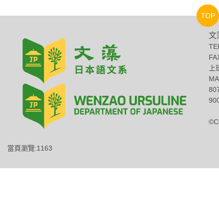
TOP
文
TE
FA
上班
MA
8
900
©C
當頁瀏覽:1163