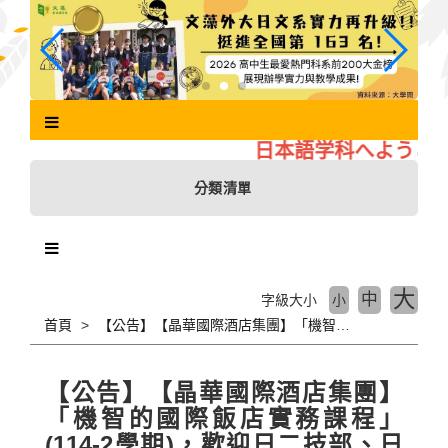
跳
到
主
要
內
容
區
日本語学科へようこそ
塊
分類清單
大
中
字級大小
小
首頁
【公告】【晶華國際酒店集團】「機智的國際飯店實務課程」(114-2學期)，歡迎日二技部、日四技部同學選修【選課代碼：0982】
【公告】【晶華國際酒店集團】
「機智的國際飯店實務課程」
(114-2學期)，歡迎日二技部、日