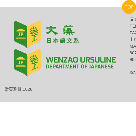
TOP
文
TE
FA
上班
MA
8
900
©C
當頁瀏覽:1026