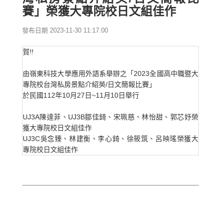
賽」榮獲大專院校日文組佳作
發布日期 2023-11-30 11:17:00
賀!!
由嶺東科技大學應用外語系舉辦之「2023全國高中職暨大
專院校台灣私房景點介紹英/日文簡報比賽」
於民國112年10月27日~11月10日舉行
UJ3A陳達菲、UJ3B鄒佳錡、宋珮慈、林怡甜、郭芯妤榮
獲大專院校日文組佳作
UJ3C吳念臻、林建衡、李心錡、徐筱筑、呂映瑤榮獲大
專院校日文組佳作