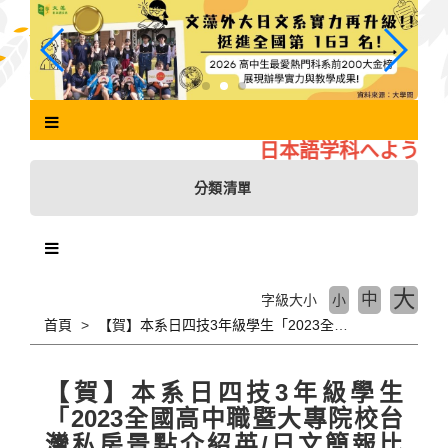
跳
到
主
要
內
容
區
日本語学科へようこそ
塊
分類清單
大
中
字級大小
小
首頁
【賀】本系日四技3年級學生「2023全國高中職暨大專院校台灣私房景點介紹英/日文簡報比賽」榮獲大專院校日文組佳作
【賀】本系日四技3年級學生
「2023全國高中職暨大專院校台
灣私房景點介紹英/日文簡報比