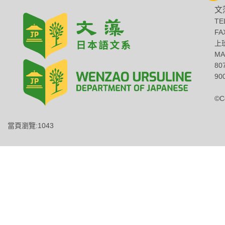
文
TE
FA
上班
MA
8
900
©C
當頁瀏覽:1043