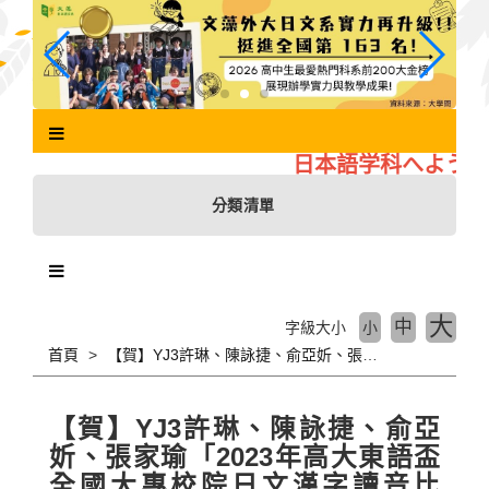
跳
到
主
要
內
容
區
日本語学科へようこ
塊
分類清單
大
中
字級大小
小
首頁
【賀】YJ3許琳、陳詠捷、俞亞妡、張家瑜「2023年高大東語盃全國大專校院日文漢字讀音比賽」榮獲團體組第三名
【賀】YJ3許琳、陳詠捷、俞亞
妡、張家瑜「2023年高大東語盃
全國大專校院日文漢字讀音比