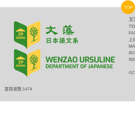
TOP
文
TE
FA
上班
MA
8
900
©C
當頁瀏覽:1474