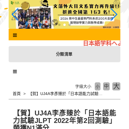
跳
到
主
要
內
容
區
日本語学科へよう
塊
分類清單
大
中
字級大小
小
首頁
【賀】UJ4A李彥臻於「日本語能力試驗JLPT 2022年第2回測驗」榮獲N1滿分
【賀】UJ4A李彥臻於「日本語能
力試驗JLPT 2022年第2回測驗」
榮獲N1滿分