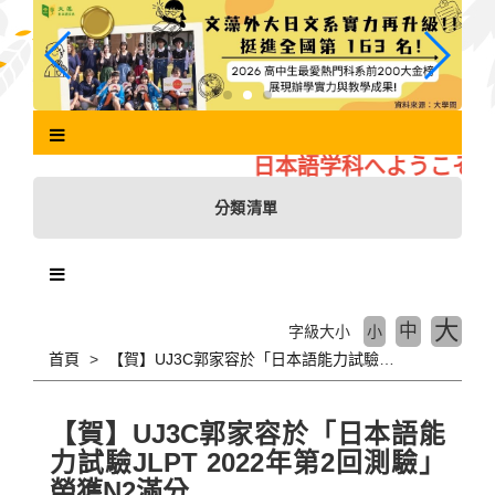
跳
到
主
要
內
容
區
日本語学科へようこそ
塊
分類清單
大
中
字級大小
小
首頁
【賀】UJ3C郭家容於「日本語能力試驗JLPT 2022年第2回測驗」榮獲N2滿分
【賀】UJ3C郭家容於「日本語能
力試驗JLPT 2022年第2回測驗」
榮獲N2滿分