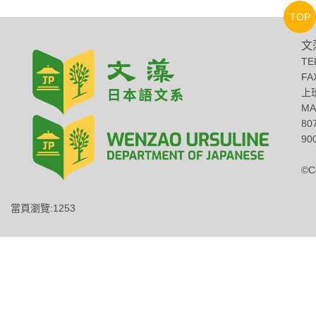
TOP
文
TE
FA
上班
MA
8
900
©C
當頁瀏覽:1253