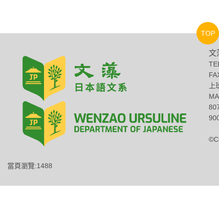
TOP
文
TE
FA
上班
MA
8
900
©C
當頁瀏覽:1488