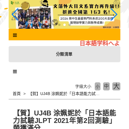
跳
到
主
要
內
容
區
日本語学科へようこ
塊
分類清單
大
中
字級大小
小
首頁
【賀】UJ4B 涂姵妮於「日本語能力試驗JLPT 2021年第2回測驗」榮獲滿分
【賀】UJ4B 涂姵妮於「日本語能
力試驗JLPT 2021年第2回測驗」
榮獲滿分