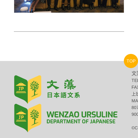
TOP
文
TE
FA
上班
MA
8
900
©C