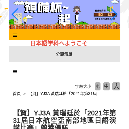
跳
到
主
要
內
容
區
日本語学科へようこそ
塊
分類清單
大
中
字級大小
小
首頁
【賀】YJ3A 黃瑞廷於「2021年第31屆日本航空盃南部地區日語演講比賽」榮獲優勝
【賀】YJ3A 黃瑞廷於「2021年第
31屆日本航空盃南部地區日語演
講比賽」榮獲優勝