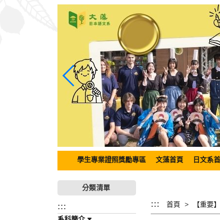
跳
到
主
要
內
容
區
塊
學生專業證照獎勵專區
文藻首頁
日文系
分類清單
:::
首頁
:::
系科簡介