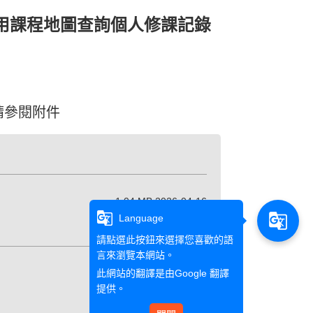
)利用課程地圖查詢個人修課記錄
請參閱附件
1.04 MB 2026-04-16
g_translate
g_translate
Language
請點選此按鈕來選擇您喜歡的語
言來瀏覽本網站。
此網站的翻譯是由
Google 翻譯
127.81 KB 2026-04-16
提供。