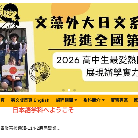
首頁
英文版首頁 English
課程相關
系科簡介
實習專區
日本語学科へようこそ
【重要】畢業審核通知-114-2應屆畢業生(含延修生)利用課程地圖查詢個人修課記錄